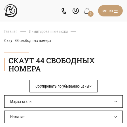
меню
0
Перейти
Главная
Лимитированные ножи
к
основному
Скаут 44 свободных номера
содержанию
СКАУТ 44 СВОБОДНЫХ
НОМЕРА
Сортировать по убыванию цены
Сортировать по возрастанию
Марка стали
цены
Сортировать по убыванию
Выберите марку стали
Наличие
цены
Elmax Super Clean