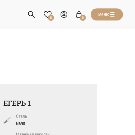
меню
0
0
ЕГЕРЬ 1
Сталь
N690
Материал рукояти