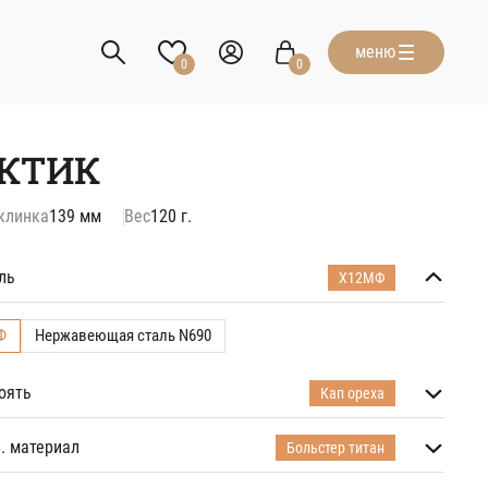
меню
0
0
КТИК
клинка
139 мм
Вес
120 г.
ль
Х12МФ
Ф
Нержавеющая сталь N690
оять
Кап ореха
реха
. материал
Больстер титан