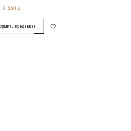
тер титан
8 550 р
ормить предзаказ