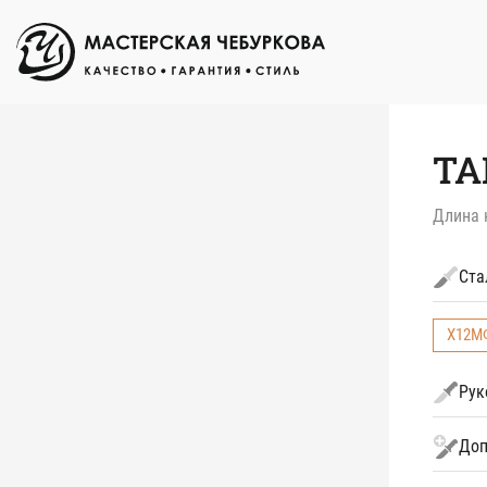
ТА
Длина 
Ста
Х12М
Рук
Кап о
Доп