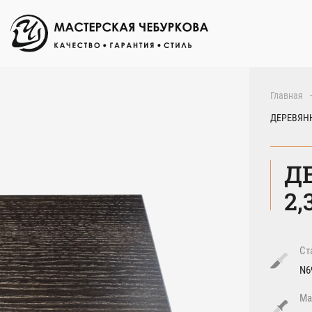
Главная
ДЕРЕВЯНН
Д
2
Ст
N6
Ма